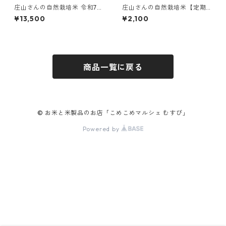
庄山さんの自然栽培米 令和7年
庄山さんの自然栽培米【定期
産 熊本県和水町産 自然栽培ヒ
便・隔月全6回】令和7年産 熊
¥13,500
¥2,100
ノヒカリ【9kg】※白米の発送
本県和水町産 自然栽培ヒノヒ
は第2、第4水曜日
カリ【1.5kg】
商品一覧に戻る
© お米と米製品のお店「こめこめマルシェ むすび」
Powered by