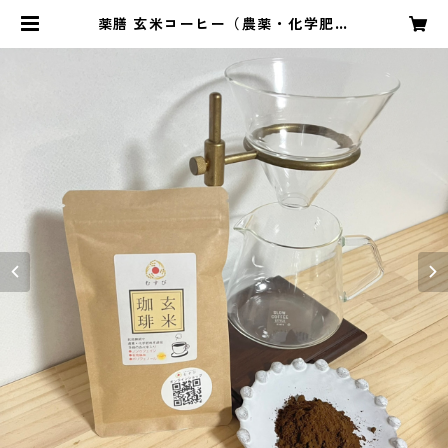
薬膳 玄米コーヒー（農薬・化学肥料
不使用）3種類の古代米入り ノンカ
フェイン | お米と米製品のお店「こ
めこめマルシェ むすび」