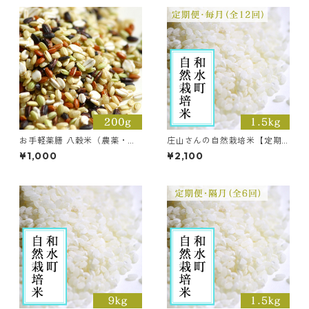
お手軽薬膳 八穀米（農薬・化
庄山さんの自然栽培米【定期
学肥料不使用）【200g】
便・毎月全12回】令和7年産 熊
¥1,000
¥2,100
本県和水町産 自然栽培ヒノヒ
カリ【1.5kg】