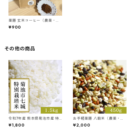
薬膳 玄米コーヒー（農薬・化
学肥料不使用）3種類の古代米
¥900
入り ノンカフェイン
その他の商品
令和7年産 熊本県菊池市産 特
お手軽薬膳 八穀米（農薬・化
別栽培ヒノヒカリ【1.5kg】※
学肥料不使用）【450g】
¥1,800
¥2,000
白米の発送は第2、第4水曜日