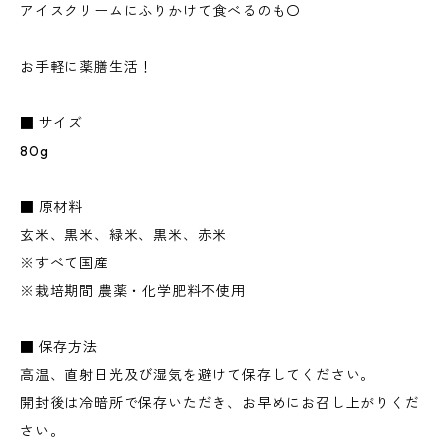
アイスクリームにふりかけて食べるのも〇
お手軽に薬膳生活！
■ サイズ
80g
■ 原材料
玄米、黒米、緑米、黒米、赤米
※すべて国産
※栽培期間 農薬・化学肥料不使用
■ 保存方法
高温、直射日光及び湿気を避けて保存してください。
開封後は冷暗所で保存いただき、お早めにお召し上がりくだ
さい。