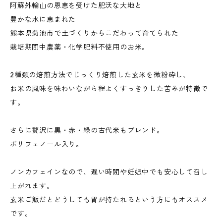
阿蘇外輪山の恩恵を受けた肥沃な大地と
豊かな水に恵まれた
熊本県菊池市で土づくりからこだわって育てられた
栽培期間中農薬・化学肥料不使用のお米。
2種類の焙煎方法でじっくり焙煎した玄米を微粉砕し、
お米の風味を味わいながら程よくすっきりした苦みが特徴で
す。
さらに贅沢に黒・赤・緑の古代米もブレンド。
ポリフェノール入り。
ノンカフェインなので、遅い時間や妊娠中でも安心して召し
上がれます。
玄米ご飯だとどうしても胃が持たれるという方にもオススメ
です。