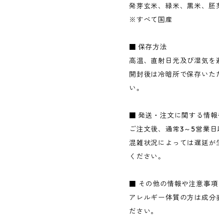
発芽玄米、緑米、黒米、胚
※すべて国産
■ 保存方法
高温、直射日光及び湿気を
開封後は冷暗所で保存いた
い。
■ 発送・注文に関する情
ご注文後、通常3～5営業
混雑状況によっては遅延が
ください。
■ その他の情報や注意事項
アレルギー体質の方は成分
ださい。