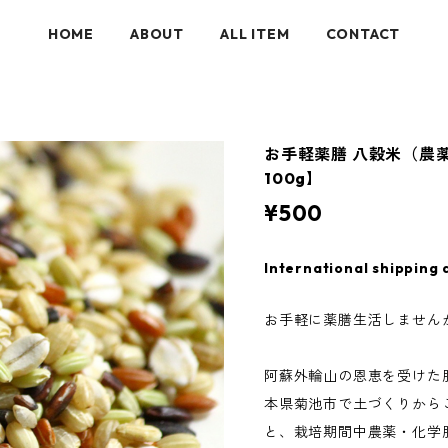
HOME
ABOUT
ALL ITEM
CONTACT
お手軽薬膳 八穀米（農
100g】
¥500
International shipping 
お手軽に薬膳生活しません
阿蘇外輪山の恩恵を受けた
本県菊池市で土づくりから
と、栽培期間中農薬・化学