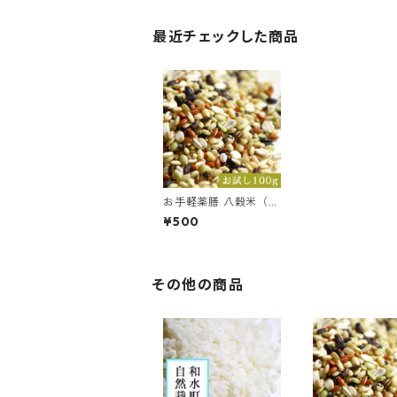
最近チェックした商品
お手軽薬膳 八穀米（農
薬・化学肥料不使用）
¥500
【お試し100g】
その他の商品