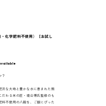
薬・化学肥料不使用）【お試し
available
か？
肥沃な大地と豊かな水に恵まれた熊
こだわる米の匠・堤公博氏監修のも
肥料不使用の八穀を、ご飯にぴった