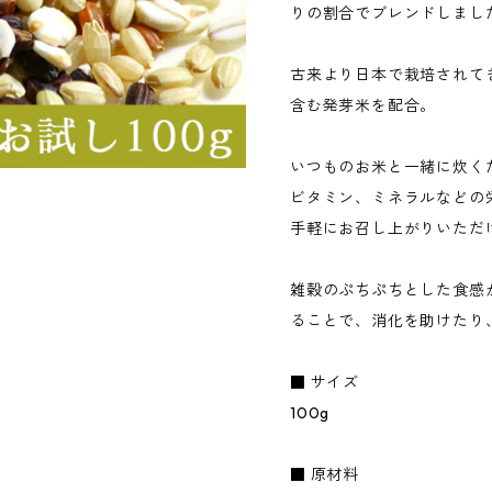
りの割合でブレンドしまし
古来より日本で栽培されて
含む発芽米を配合。
いつものお米と一緒に炊く
ビタミン、ミネラルなどの
手軽にお召し上がりいただ
雑穀のぷちぷちとした食感
ることで、消化を助けたり
■ サイズ
100g
■ 原材料